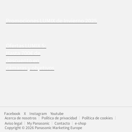
Promociones LUMIX de Invierno 2025
Ofertas LUMIX S:
Hasta 700€ de
descuento en
cámaras y objetivos
Facebook
X
Instagram
Youtube
Acerca de nosotros
Política de privacidad
Política de cookies
Aviso legal
My Panasonic
Contacto
e-shop
Copyright © 2026 Panasonic Marketing Europe