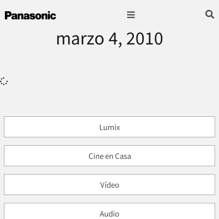
marzo 4, 2010
Fotografía & Video
Sonido & Música
Hogar & cocina
Lumix
Cine en Casa
Vídeo
Audio