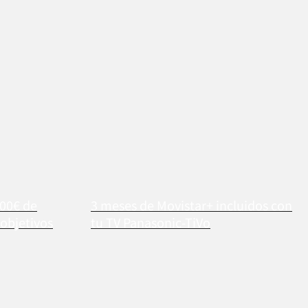
700€ de
3 meses de Movistar+ incluidos con
objetivos
tu TV Panasonic-TiVo