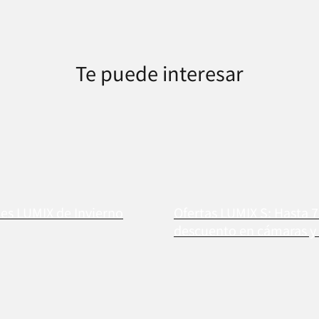
Te puede interesar
s LUMIX de Invierno
Ofertas LUMIX S: Hasta 
descuento en cámaras y 