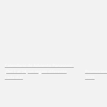
Calendario de Adviento Panasonic:
¡Del 1 al 24, un regalo diferente
Promocione
cada día!
2025