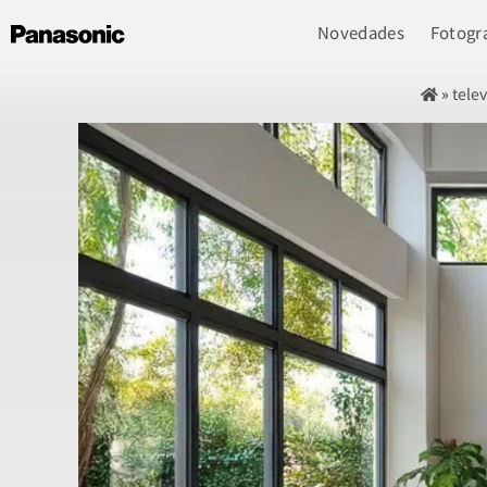
Novedades
Fotogra
»
telev