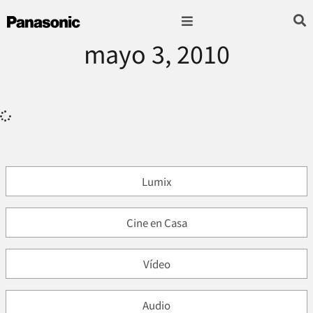
mayo 3, 2010
Fotografía & Video
Sonido & Música
Hogar & cocina
Lumix
Cine en Casa
Vídeo
Audio