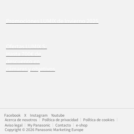
Promociones LUMIX de Invierno 2025
Ofertas LUMIX S:
Hasta 700€ de
descuento en
cámaras y objetivos
Facebook
X
Instagram
Youtube
Acerca de nosotros
Política de privacidad
Política de cookies
Aviso legal
My Panasonic
Contacto
e-shop
Copyright © 2026 Panasonic Marketing Europe