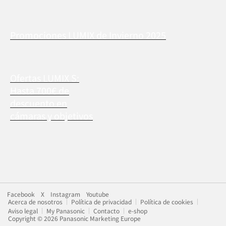
Promociones LUMIX de Invierno 2025
Ofertas LUMIX S:
Hasta 700€ de
descuento en
cámaras y objetivos
Facebook
X
Instagram
Youtube
Acerca de nosotros
Política de privacidad
Política de cookies
Aviso legal
My Panasonic
Contacto
e-shop
Copyright © 2026 Panasonic Marketing Europe