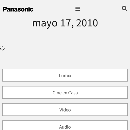
mayo 17, 2010
Fotografía & Video
Sonido & Música
Hogar & cocina
Lumix
Cine en Casa
Vídeo
Audio