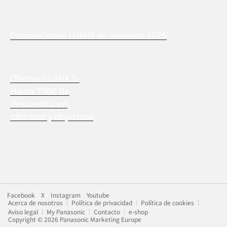
Promociones LUMIX de Invierno 2025
Ofertas LUMIX S:
Hasta 700€ de
descuento en
cámaras y objetivos
Facebook
X
Instagram
Youtube
Acerca de nosotros
Política de privacidad
Política de cookies
Aviso legal
My Panasonic
Contacto
e-shop
Copyright © 2026 Panasonic Marketing Europe