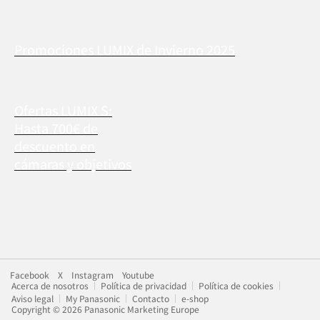
Promociones LUMIX de Invierno 2025
Ofertas LUMIX S:
Hasta 700€ de
descuento en
cámaras y objetivos
Facebook
X
Instagram
Youtube
Acerca de nosotros
Política de privacidad
Política de cookies
Aviso legal
My Panasonic
Contacto
e-shop
Copyright © 2026 Panasonic Marketing Europe