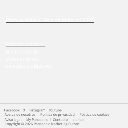
Promociones LUMIX de Invierno 2025
Ofertas LUMIX S:
Hasta 700€ de
descuento en
cámaras y objetivos
Facebook
X
Instagram
Youtube
Acerca de nosotros
Política de privacidad
Política de cookies
Aviso legal
My Panasonic
Contacto
e-shop
Copyright © 2026 Panasonic Marketing Europe