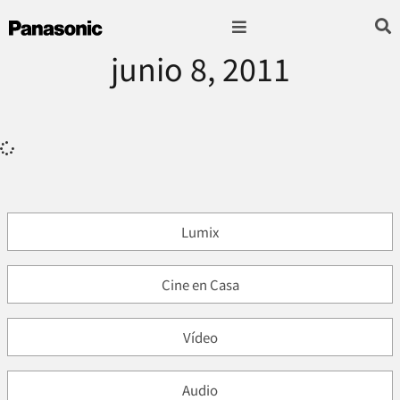
junio 8, 2011
Fotografía & Video
Sonido & Música
Hogar & cocina
Lumix
Cine en Casa
Vídeo
Audio