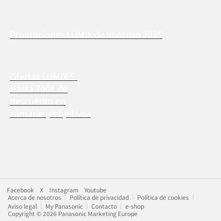
Promociones LUMIX de Invierno 2025
Ofertas LUMIX S:
Hasta 700€ de
descuento en
cámaras y objetivos
Facebook
X
Instagram
Youtube
Acerca de nosotros
Política de privacidad
Política de cookies
Aviso legal
My Panasonic
Contacto
e-shop
Copyright © 2026 Panasonic Marketing Europe