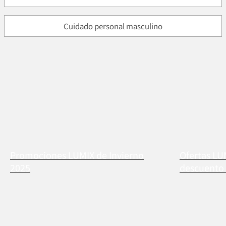
Cuidado personal masculino
Promociones LUMIX de Invierno
Ofertas LU
2025
descuento 