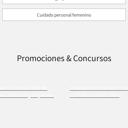
Cuidado personal femenino
Promociones & Concursos
MIX S: Hasta 700€ de
3 meses de Movistar+ in
en cámaras y objetivos
tu TV Panasonic-TiVo