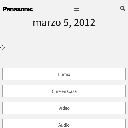
marzo 5, 2012
Fotografía & Video
Sonido & Música
Hogar & cocina
Lumix
Cine en Casa
Vídeo
Audio