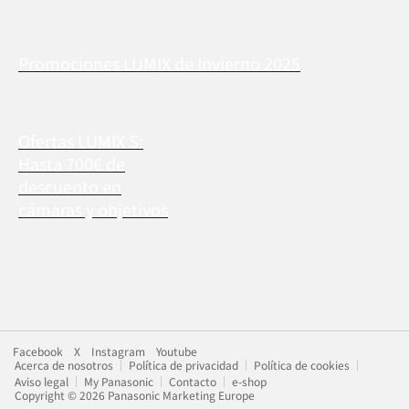
Promociones LUMIX de Invierno 2025
Ofertas LUMIX S:
Hasta 700€ de
descuento en
cámaras y objetivos
Facebook
X
Instagram
Youtube
Acerca de nosotros
Política de privacidad
Política de cookies
Aviso legal
My Panasonic
Contacto
e-shop
Copyright © 2026 Panasonic Marketing Europe