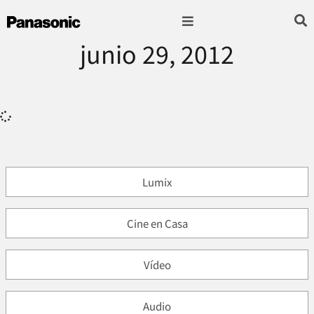
junio 29, 2012
Fotografía & Video
Sonido & Música
Hogar & cocina
Lumix
Cine en Casa
Vídeo
Audio