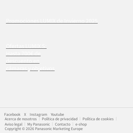
Promociones LUMIX de Invierno 2025
Ofertas LUMIX S:
Hasta 700€ de
descuento en
cámaras y objetivos
Facebook
X
Instagram
Youtube
Acerca de nosotros
Política de privacidad
Política de cookies
Aviso legal
My Panasonic
Contacto
e-shop
Copyright © 2026 Panasonic Marketing Europe