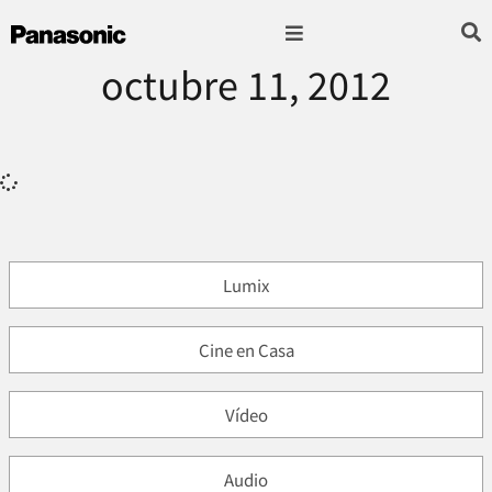
octubre 11, 2012
Fotografía & Video
Sonido & Música
Hogar & cocina
Lumix
Cine en Casa
Vídeo
Audio