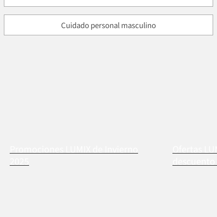
Cuidado personal masculino
Promociones LUMIX de Invierno
Ofertas LU
2025
descuento 