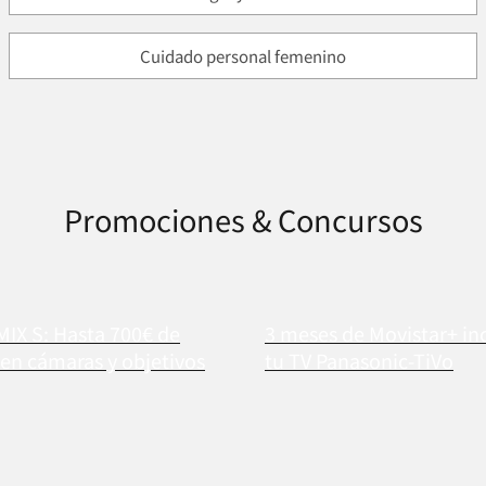
Cuidado personal femenino
Promociones & Concursos
MIX S: Hasta 700€ de
3 meses de Movistar+ in
en cámaras y objetivos
tu TV Panasonic-TiVo