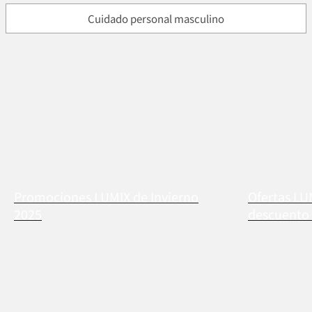
Cuidado personal masculino
Promociones LUMIX de Invierno
Ofertas LU
2025
descuento 