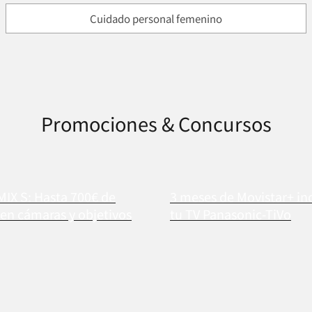
Cuidado personal femenino
Promociones & Concursos
MIX S: Hasta 700€ de
3 meses de Movistar+ in
en cámaras y objetivos
tu TV Panasonic-TiVo