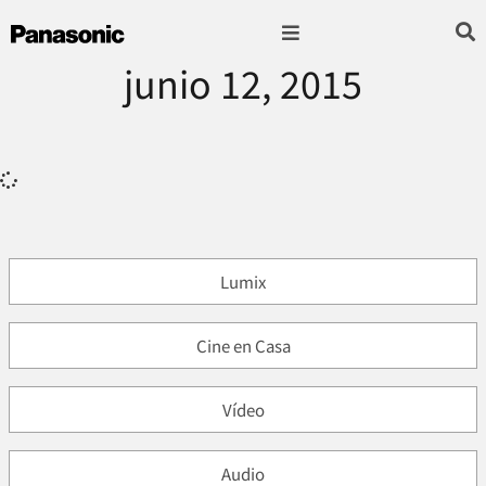
junio 12, 2015
Fotografía & Video
Sonido & Música
Hogar & cocina
Lumix
Cine en Casa
Vídeo
Audio