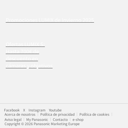
Promociones LUMIX de Invierno 2025
Ofertas LUMIX S:
Hasta 700€ de
descuento en
cámaras y objetivos
Facebook
X
Instagram
Youtube
Acerca de nosotros
Política de privacidad
Política de cookies
Aviso legal
My Panasonic
Contacto
e-shop
Copyright © 2026 Panasonic Marketing Europe