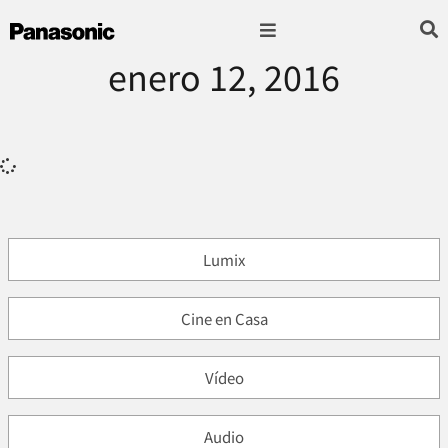
enero 12, 2016
Fotografía & Video
Sonido & Música
Hogar & cocina
Lumix
Cine en Casa
Vídeo
Audio