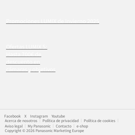
Promociones LUMIX de Invierno 2025
Ofertas LUMIX S:
Hasta 700€ de
descuento en
cámaras y objetivos
Facebook
X
Instagram
Youtube
Acerca de nosotros
Política de privacidad
Política de cookies
Aviso legal
My Panasonic
Contacto
e-shop
Copyright © 2026 Panasonic Marketing Europe