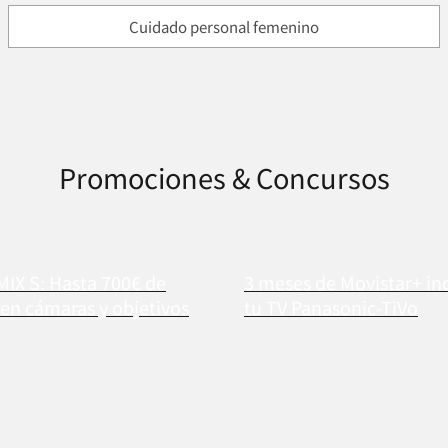
Cuidado personal femenino
Promociones & Concursos
MIX S: Hasta 700€ de
3 meses de Movistar+ in
en cámaras y objetivos
tu TV Panasonic-TiVo