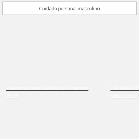
Cuidado personal masculino
Promociones LUMIX de Invierno
Ofertas LU
2025
descuento 