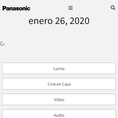
enero 26, 2020
Fotografía & Video
Sonido & Música
Hogar & cocina
Lumix
Cine en Casa
Vídeo
Audio