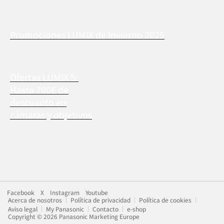
Promociones LUMIX de Invierno 2025
Ofertas LUMIX S:
Hasta 700€ de
descuento en
cámaras y objetivos
Facebook
X
Instagram
Youtube
Acerca de nosotros
Política de privacidad
Política de cookies
Aviso legal
My Panasonic
Contacto
e-shop
Copyright © 2026 Panasonic Marketing Europe