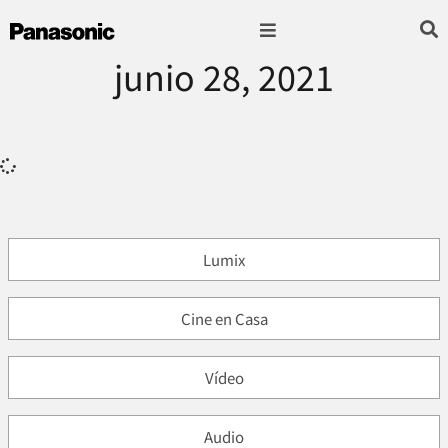
junio 28, 2021
Fotografía & Video
Sonido & Música
Hogar & cocina
Lumix
Cine en Casa
Vídeo
Audio