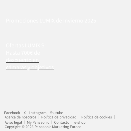
Promociones LUMIX de Invierno 2025
Ofertas LUMIX S:
Hasta 700€ de
descuento en
cámaras y objetivos
Facebook
X
Instagram
Youtube
Acerca de nosotros
Política de privacidad
Política de cookies
Aviso legal
My Panasonic
Contacto
e-shop
Copyright © 2026 Panasonic Marketing Europe