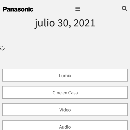
julio 30, 2021
Fotografía & Video
Sonido & Música
Hogar & cocina
Lumix
Cine en Casa
Vídeo
Audio