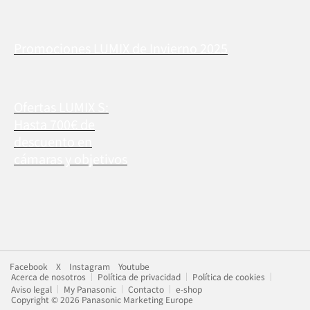
Promociones LUMIX de Invierno 2025
Ofertas LUMIX S:
Hasta 700€ de
descuento en
cámaras y objetivos
Facebook
X
Instagram
Youtube
Acerca de nosotros
Política de privacidad
Política de cookies
Aviso legal
My Panasonic
Contacto
e-shop
Copyright © 2026 Panasonic Marketing Europe