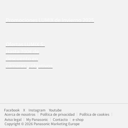
Promociones LUMIX de Invierno 2025
Ofertas LUMIX S:
Hasta 700€ de
descuento en
cámaras y objetivos
Facebook
X
Instagram
Youtube
Acerca de nosotros
Política de privacidad
Política de cookies
Aviso legal
My Panasonic
Contacto
e-shop
Copyright © 2026 Panasonic Marketing Europe