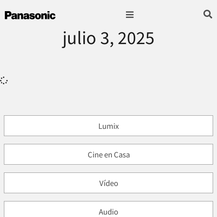
julio 3, 2025
Fotografía & Video
Sonido & Música
Hogar & cocina
Lumix
Cine en Casa
Vídeo
Audio