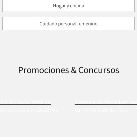
Hogar y cocina
Cuidado personal femenino
Promociones & Concursos
MIX S: Hasta 700€ de
3 meses de Movistar+ in
en cámaras y objetivos
tu TV Panasonic-TiVo