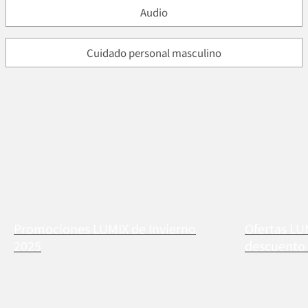
Audio
Cuidado personal masculino
Promociones LUMIX de Invierno
Ofertas LU
2025
descuento 