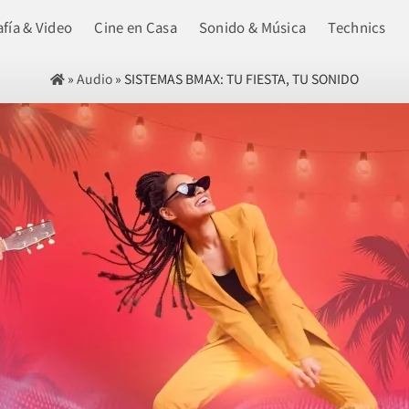
fía & Video
Cine en Casa
Sonido & Música
Technics
»
Audio
»
SISTEMAS BMAX: TU FIESTA, TU SONIDO