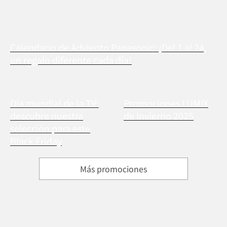
Calendario de Adviento Panasonic: ¡Del 1 al 24,
un regalo diferente cada día!
Día mundial de la TV:
Promociones LUMIX
descubre nuestra
de Invierno 2025
selección para este
Black Friday
Más promociones