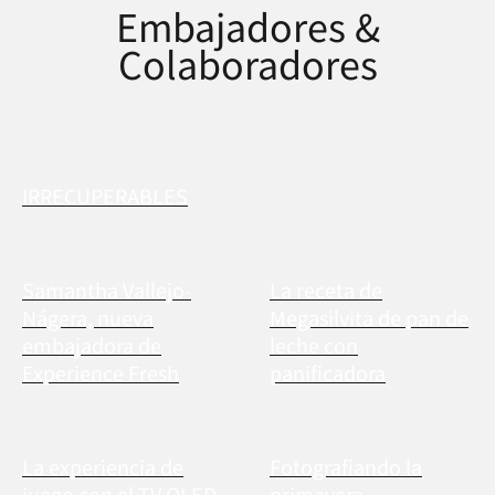
Embajadores &
Colaboradores
IRRECUPERABLES
Samantha Vallejo-
La receta de
Nágera, nueva
Megasilvita de pan de
embajadora de
leche con
Experience Fresh
panificadora
La experiencia de
Fotografiando la
juego con el TV OLED
primavera