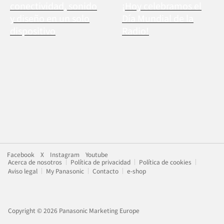
conectividad, sonido
¡Hoy celebramos el
y diseño en un solo
Día Mundial de la
dispositivo
Radio!
Facebook
X
Instagram
Youtube
Acerca de nosotros
Política de privacidad
Política de cookies
Aviso legal
My Panasonic
Contacto
e-shop
Copyright © 2026 Panasonic Marketing Europe