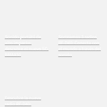
Sonido portátil de
Sorteamos 3 radios
alto impacto:
RF-D40: Conecta con
descubre el nuevo SC-
el mundo a través del
BMAX30
sonido
Descubre la nueva
radio RF-D40: