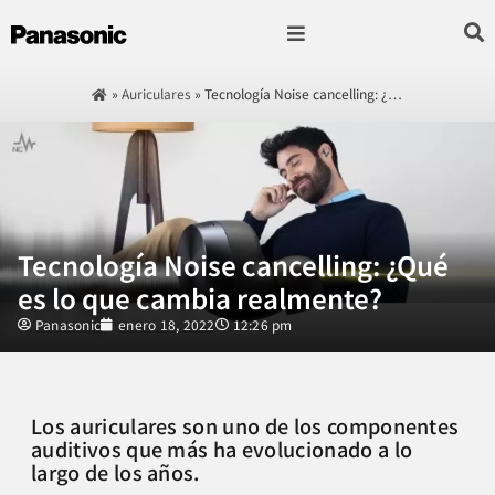
Fotografía & Video
Sonido & Música
Hogar & cocina
»
Auriculares
»
Tecnología Noise cancelling: ¿…
Tecnología Noise cancelling: ¿Qué
es lo que cambia realmente?
Panasonic
enero 18, 2022
12:26 pm
Los auriculares son uno de los componentes
auditivos que más ha evolucionado a lo
largo de los años.