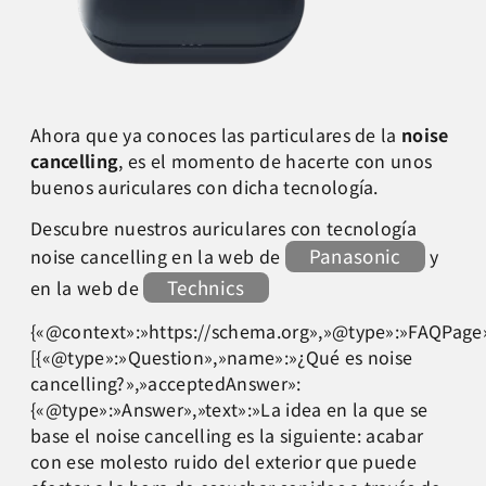
Ahora que ya conoces las particulares de la
noise
cancelling
, es el momento de hacerte con unos
buenos auriculares con dicha tecnología.
Descubre nuestros auriculares con tecnología
Panasonic
noise cancelling en la web de
y
Technics
en la web de
{«@context»:»https://schema.org»,»@type»:»FAQPage»
[{«@type»:»Question»,»name»:»¿Qué es noise
cancelling?»,»acceptedAnswer»:
{«@type»:»Answer»,»text»:»La idea en la que se
base el noise cancelling es la siguiente: acabar
con ese molesto ruido del exterior que puede