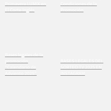
Primavera LUMIX en
Condiciones de la
El Corte Inglés
Promoción
Bases legales de la
promoción
BASES LEGALES DEL
“Calendario de
SORTEO TV 2025 EN
Adviento 2025”
INSTAGRAM