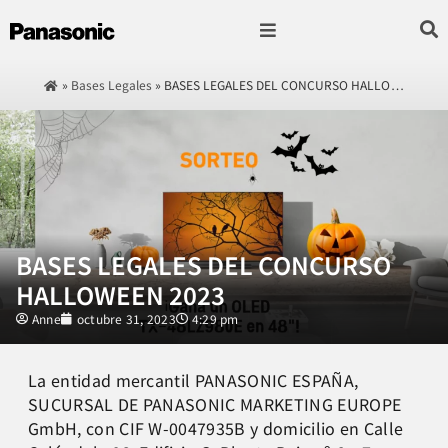
Fotografía & Video
Sonido & Música
Hogar & cocina
»
Bases Legales
»
BASES LEGALES DEL CONCURSO HALLO…
BASES LEGALES DEL CONCURSO
HALLOWEEN 2023
Anne
octubre 31, 2023
4:29 pm
La entidad mercantil PANASONIC ESPAÑA,
SUCURSAL DE PANASONIC MARKETING EUROPE
GmbH, con CIF W-0047935B y domicilio en Calle