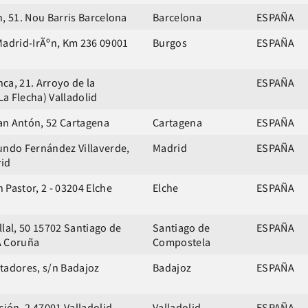
n, 51. Nou Barris Barcelona
Barcelona
ESPAÑA
Madrid-IrÃºn, Km 236 09001
Burgos
ESPAÑA
ca, 21. Arroyo de la
ESPAÑA
a Flecha) Valladolid
n Antón, 52 Cartagena
Cartagena
ESPAÑA
undo Fernández Villaverde,
Madrid
ESPAÑA
rid
 Pastor, 2 - 03204 Elche
Elche
ESPAÑA
lal, 50 15702 Santiago de
Santiago de
ESPAÑA
A Coruña
Compostela
tadores, s/n Badajoz
Badajoz
ESPAÑA
ción, 2 47001 Valladolid
Valladolid
ESPAÑA