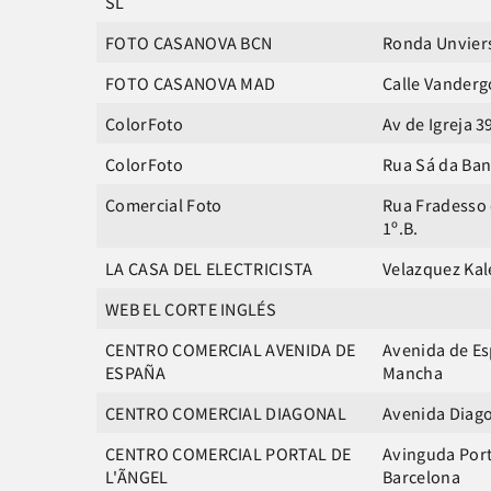
SL
FOTO CASANOVA BCN
Ronda Unviers
FOTO CASANOVA MAD
Calle Vanderg
ColorFoto
Av de Igreja 3
ColorFoto
Rua Sá da Ban
Comercial Foto
Rua Fradesso da
1º.B.
LA CASA DEL ELECTRICISTA
Velazquez Kal
WEB EL CORTE INGLÉS
CENTRO COMERCIAL AVENIDA DE
Avenida de Esp
ESPAÑA
Mancha
CENTRO COMERCIAL DIAGONAL
Avenida Diago
CENTRO COMERCIAL PORTAL DE
Avinguda Porta
L'ÃNGEL
Barcelona