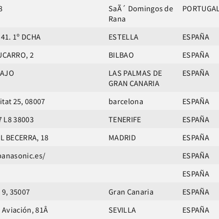
8
SaÃ´ Domingos de
PORTUGA
Rana
41. 1º DCHA
ESTELLA
ESPAÑA
CARRO, 2
BILBAO
ESPAÑA
BAJO
LAS PALMAS DE
ESPAÑA
GRAN CANARIA
itat 25, 08007
barcelona
ESPAÑA
7 L8 38003
TENERIFE
ESPAÑA
L BECERRA, 18
MADRID
ESPAÑA
panasonic.es/
ESPAÑA
ESPAÑA
 9, 35007
Gran Canaria
ESPAÑA
/ Aviación, 81Â
SEVILLA
ESPAÑA