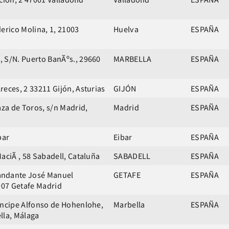
erico Molina, 1, 21003
Huelva
ESPAÑA
 S/N. Puerto BanÃºs., 29660
MARBELLA
ESPAÑA
reces, 2 33211 Gijón, Asturias
GIJÓN
ESPAÑA
aza de Toros, s/n Madrid,
Madrid
ESPAÑA
bar
Eibar
ESPAÑA
aciÃ , 58 Sabadell, Cataluña
SABADELL
ESPAÑA
ndante José Manuel
GETAFE
ESPAÑA
8907 Getafe Madrid
Íncipe Alfonso de Hohenlohe,
Marbella
ESPAÑA
lla, Málaga