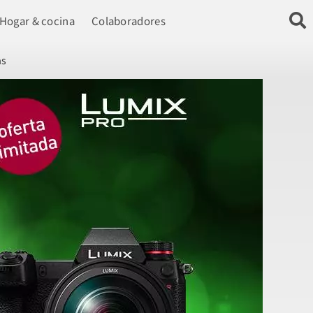
Hogar & cocina
Colaboradores
as