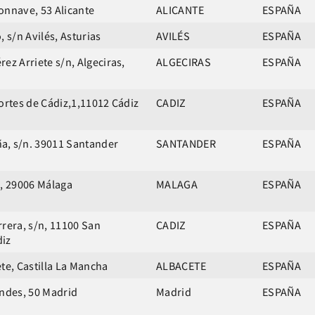
onnave, 53 Alicante
ALICANTE
ESPAÑA
, s/n Avilés, Asturias
AVILÉS
ESPAÑA
ez Arriete s/n, Algeciras,
ALGECIRAS
ESPAÑA
ortes de Cádiz,1,11012 Cádiz
CADIZ
ESPAÑA
a, s/n. 39011 Santander
SANTANDER
ESPAÑA
2, 29006 Málaga
MALAGA
ESPAÑA
rrera, s/n, 11100 San
CADIZ
ESPAÑA
diz
te, Castilla La Mancha
ALBACETE
ESPAÑA
Andes, 50 Madrid
Madrid
ESPAÑA