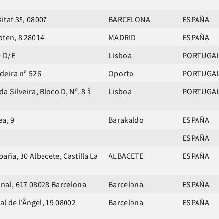
itat 35, 08007
BARCELONA
ESPAÑA
oten, 8 28014
MADRID
ESPAÑA
9 D/E
Lisboa
PORTUGA
deira nº 526
Oporto
PORTUGA
 Silveira, Bloco D, Nº. 8 â
Lisboa
PORTUGA
ea, 9
Barakaldo
ESPAÑA
ESPAÑA
aña, 30 Albacete, Castilla La
ALBACETE
ESPAÑA
nal, 617 08028 Barcelona
Barcelona
ESPAÑA
l de l'Ãngel, 19 08002
Barcelona
ESPAÑA