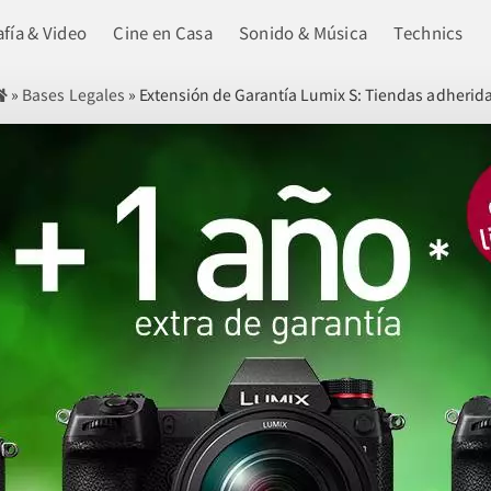
fía & Video
Cine en Casa
Sonido & Música
Technics
»
Bases Legales
»
Extensión de Garantía Lumix S: Tiendas adherid