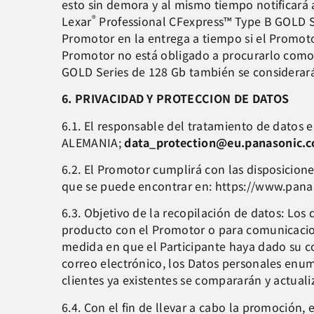
esto sin demora y al mismo tiempo notificará a
®
Lexar
Professional CFexpress™ Type B GOLD Ser
Promotor en la entrega a tiempo si el Promoto
Promotor no está obligado a procurarlo como u
GOLD Series de 128 Gb también se considerará
6. PRIVACIDAD Y PROTECCION DE DATOS
6.1. El responsable del tratamiento de datos
ALEMANIA;
data_protection@eu.panasonic.
6.2. El Promotor cumplirá con las disposicione
que se puede encontrar en: https://www.pana
6.3. Objetivo de la recopilación de datos: Los
producto con el Promotor o para comunicacion
medida en que el Participante haya dado su co
correo electrónico, los Datos personales enum
clientes ya existentes se compararán y actual
6.4. Con el fin de llevar a cabo la promoción,