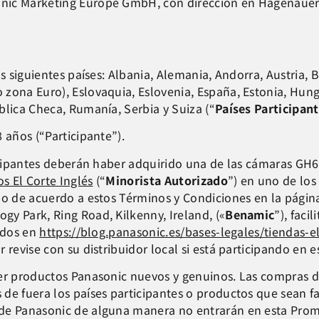
nic Marketing Europe GmbH, con dirección en Hagenauer 
s siguientes países: Albania, Alemania, Andorra, Austria, B
zona Euro), Eslovaquia, Eslovenia, España, Estonia, Hungr
blica Checa, Rumanía, Serbia y Suiza (“
Países Participan
 años (“Participante”).
ticipantes deberán haber adquirido una de las cámaras GH6 
os El Corte Inglés
(“
Minorista Autorizado
”) en uno de los
ado de acuerdo a estos Términos y Condiciones en la págin
y Park, Ring Road, Kilkenny, Ireland, («
Benamic
”), faci
tados en
https://blog.panasonic.es/bases-legales/tiendas-e
r revise con su distribuidor local si está participando en 
 ser productos Panasonic nuevos y genuinos. Las compras
e fuera los países participantes o productos que sean fal
 de Panasonic de alguna manera no entrarán en esta Pro