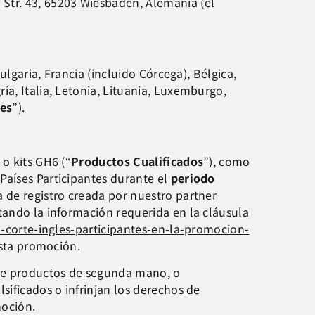
Str. 43, 65203 Wiesbaden, Alemania (el
ulgaria, Francia (incluido Córcega), Bélgica,
ía, Italia, Letonia, Lituania, Luxemburgo,
tes
”).
o kits GH6 (“
Productos Cualificados
”), como
 Países Participantes durante el
periodo
a de registro creada por nuestro partner
litando la información requerida en la cláusula
l-corte-ingles-participantes-en-la-promocion-
esta promoción.
 de productos de segunda mano, o
sificados o infrinjan los derechos de
moción.