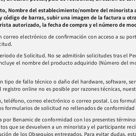
cto, Nombre del establecimiento/nombre del minorista 
y código de barras, subir una imagen de la factura u ot
sta autorizado, la fecha de compra y el número de mo
 un correo electrónico de confirmación con acceso a su p
citud.
 Periodo de Solicitud. No se admitirán solicitudes tras el P
 incluye el nombre del producto adquirido (Número del 
 tipo de fallo técnico o daño del hardware, software, ser
el registro online no es posible por razones técnicas, nue
, teléfono, correo electrónico o correo postal. Los formul
los formularios de solicitud no rellenados de conformidad
cada por Benamic de conformidad con los presentes términos
tos que se devuelven a un minorista y el participante rec
ción de los Obsequios entregados. Para evitar dudas, es