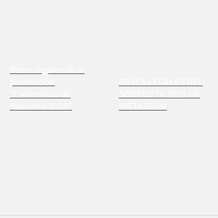
Bases legales de la
promoción
BASES LEGALES DEL
“Calendario de
SORTEO TV 2025 EN
Adviento 2025”
INSTAGRAM