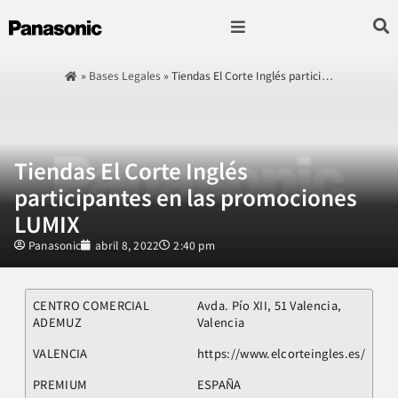
Fotografía & Video
Sonido & Música
Hogar & cocina
»
Bases Legales
»
Tiendas El Corte Inglés partici…
Tiendas El Corte Inglés
participantes en las promociones
LUMIX
Panasonic
abril 8, 2022
2:40 pm
CENTRO COMERCIAL
Avda. Pío XII, 51 Valencia,
ADEMUZ
Valencia
VALENCIA
https://www.elcorteingles.es/
PREMIUM
ESPAÑA