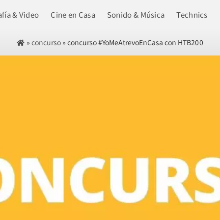
fía & Video
Cine en Casa
Sonido & Música
Technics
»
concurso
»
concurso #YoMeAtrevoEnCasa con HTB200