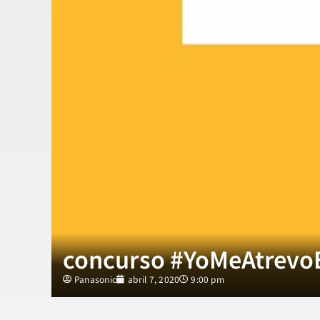
concurso #YoMeAtrevo
Panasonic
abril 7, 2020
9:00 pm