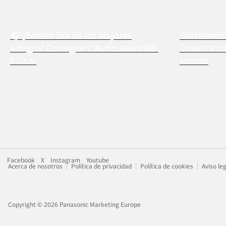
🎧 ¡Sorteo Día de los Mejores
Sorteamos 
Amigos! Consigue 2 Auriculares RB-
Conecta co
F10 🎉
sonido
Facebook
X
Instagram
Youtube
Acerca de nosotros
Política de privacidad
Política de cookies
Aviso le
Copyright © 2026 Panasonic Marketing Europe