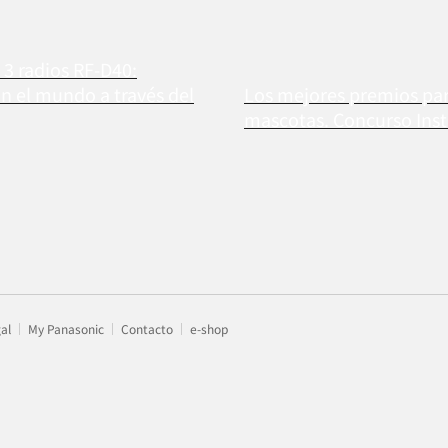
3 radios RF-D40:
n el mundo a través del
Los mejores premios par
mascotas. Concurso Ins
gal
My Panasonic
Contacto
e-shop