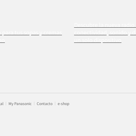
Descubre la nueva radio
n para tus sopas y cremas
conectividad, sonido y d
no
un solo dispositivo
gal
My Panasonic
Contacto
e-shop