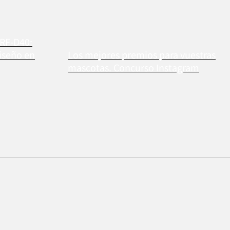
 RF-D40:
iseño en
Los mejores premios para vuestras
mascotas. Concurso Instagram