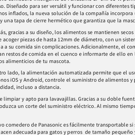
so. Diseñado para ser versátil y funcionar con diferentes 
nos inflados, la nueva solución de la compañía incorpora 
s y una tapa de cierre hermético que garantiza que la mas
s, gracias a su diseño, los alimentos se mantienen secos 
 acoger piezas de hasta 12mm de diámetro, con un siste
a a su comida sin complicaciones. Adicionalmente, el com
n restos de comida en el cuenco e informarte de ello en l
os alimenticios de tu mascota.
tro lado, la alimentación automatizada permite que el us
onos iOS y Android, controle el suministro de alimentos y
idad, incluso a distancia.
 limpiar y apto para lavavajillas. Gracias a su doble fuen
uzca un corte del suministro eléctrico. Al mismo tiempo,
vo comedero de Panasonic es fácilmente transportable si s
a hacen adecuada para gatos y perros de tamaño pequeño