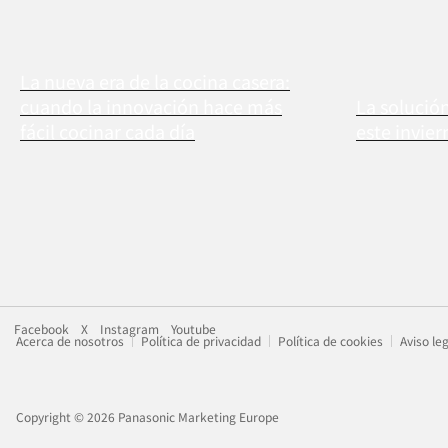
La nueva era de la cocina casera:
cuando la innovación hace más
La solució
fácil cocinar cada día
este invier
Facebook
X
Instagram
Youtube
Acerca de nosotros
Política de privacidad
Política de cookies
Aviso le
Copyright © 2026 Panasonic Marketing Europe