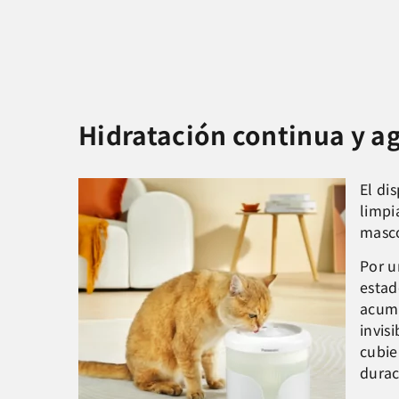
Hidratación continua y a
El di
limpi
masco
Por u
estad
acumu
invis
cubie
durac