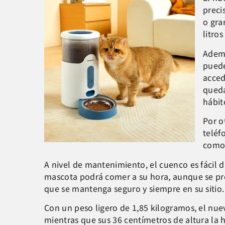
preci
o gra
litro
Ademá
puede
acced
queda
hábit
Por o
teléf
comod
A nivel de mantenimiento, el cuenco es fácil de
mascota podrá comer a su hora, aunque se prod
que se mantenga seguro y siempre en su sitio.
Con un peso ligero de 1,85 kilogramos, el nue
mientras que sus 36 centímetros de altura l