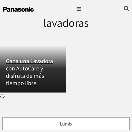
lavadoras
Fotografía & Video
Sonido & Música
Hogar & cocina
Gana una Lavadora
con AutoCare y
disfruta de más
tiempo libre
Lumix