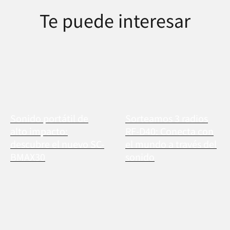
Te puede interesar
Sonido portátil de
Sorteamos 3 radios
alto impacto:
RF-D40: Conecta con
descubre el nuevo SC-
el mundo a través del
BMAX30
sonido