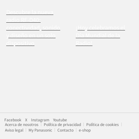
Descubre la nueva
radio RF-D40:
conectividad, sonido
¡Hoy celebramos el
y diseño en un solo
Día Mundial de la
dispositivo
Radio!
Facebook
X
Instagram
Youtube
Acerca de nosotros
Política de privacidad
Política de cookies
Aviso legal
My Panasonic
Contacto
e-shop