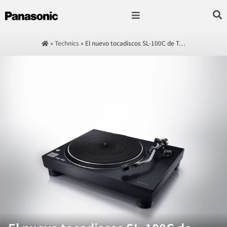
Fotografía & Video
Sonido & Música
Hogar & cocina
»
Technics
»
El nuevo tocadiscos SL-100C de T…