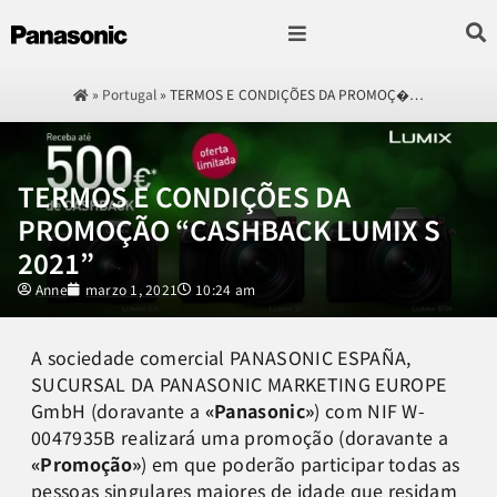
Fotografía & Video
Sonido & Música
Hogar & cocina
»
Portugal
»
TERMOS E CONDIÇÕES DA PROMOÇ�…
TERMOS E CONDIÇÕES DA
PROMOÇÃO “CASHBACK LUMIX S
2021”
Anne
marzo 1, 2021
10:24 am
A sociedade comercial PANASONIC ESPAÑA,
SUCURSAL DA PANASONIC MARKETING EUROPE
GmbH (doravante a
«Panasonic»
) com NIF W-
0047935B realizará uma promoção (doravante a
«Promoção»
) em que poderão participar todas as
pessoas singulares maiores de idade que residam