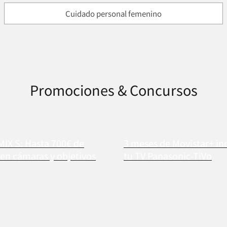
Cuidado personal femenino
Promociones & Concursos
MIX S: Hasta 700€ de
3 meses de Movistar+ in
en cámaras y objetivos
tu TV Panasonic-TiVo