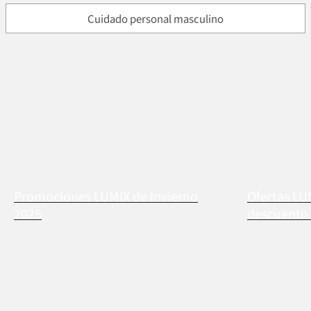
Cuidado personal masculino
Promociones LUMIX de Invierno
Ofertas LU
2025
descuento 