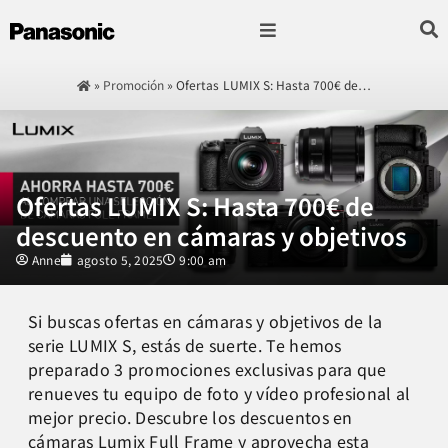
Fotografía & Video
Sonido & Música
Hogar & cocina
»
Promoción
»
Ofertas LUMIX S: Hasta 700€ de…
Ofertas LUMIX S: Hasta 700€ de
descuento en cámaras y objetivos
Anne
agosto 5, 2025
9:00 am
Si buscas ofertas en cámaras y objetivos de la
serie LUMIX S, estás de suerte. Te hemos
preparado 3 promociones exclusivas para que
renueves tu equipo de foto y vídeo profesional al
mejor precio. Descubre los descuentos en
cámaras Lumix Full Frame y aprovecha esta