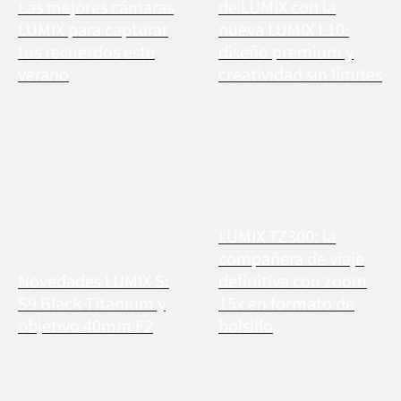
Las mejores cámaras
de LUMIX con la
LUMIX para capturar
nueva LUMIX L10:
tus recuerdos este
diseño premium y
verano
creatividad sin límites
LUMIX TZ300: la
compañera de viaje
Novedades LUMIX S:
definitiva con zoom
S9 Black Titanium y
15x en formato de
objetivo 40mm F2
bolsillo