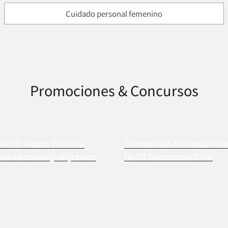
Cuidado personal femenino
Promociones & Concursos
MIX S: Hasta 700€ de
3 meses de Movistar+ in
en cámaras y objetivos
tu TV Panasonic-TiVo