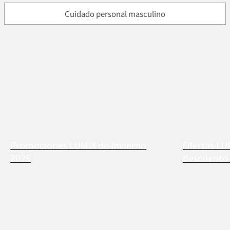
Cuidado personal masculino
Promociones LUMIX de Invierno
Ofertas LU
2025
descuento 