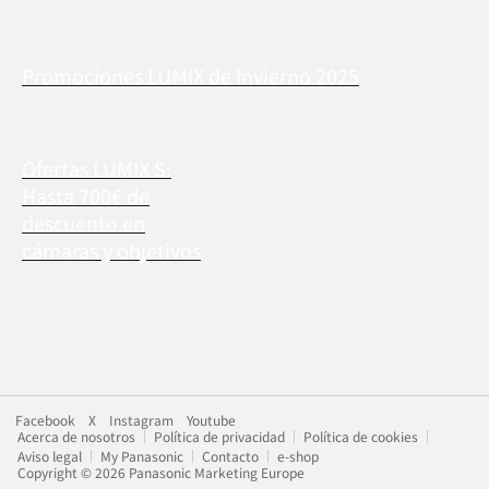
Promociones LUMIX de Invierno 2025
Ofertas LUMIX S:
Hasta 700€ de
descuento en
cámaras y objetivos
Facebook
X
Instagram
Youtube
Acerca de nosotros
Política de privacidad
Política de cookies
Aviso legal
My Panasonic
Contacto
e-shop
Copyright © 2026 Panasonic Marketing Europe