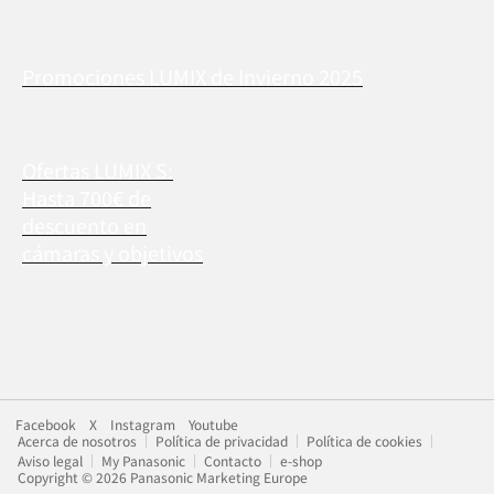
Promociones LUMIX de Invierno 2025
Ofertas LUMIX S:
Hasta 700€ de
descuento en
cámaras y objetivos
Facebook
X
Instagram
Youtube
Acerca de nosotros
Política de privacidad
Política de cookies
Aviso legal
My Panasonic
Contacto
e-shop
Copyright © 2026 Panasonic Marketing Europe