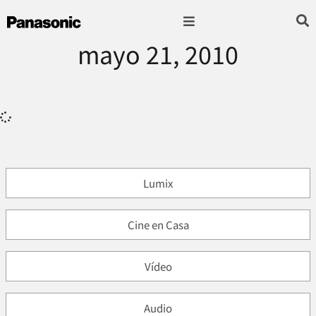
mayo 21, 2010
Fotografía & Video
Sonido & Música
Hogar & cocina
Lumix
Cine en Casa
Vídeo
Audio