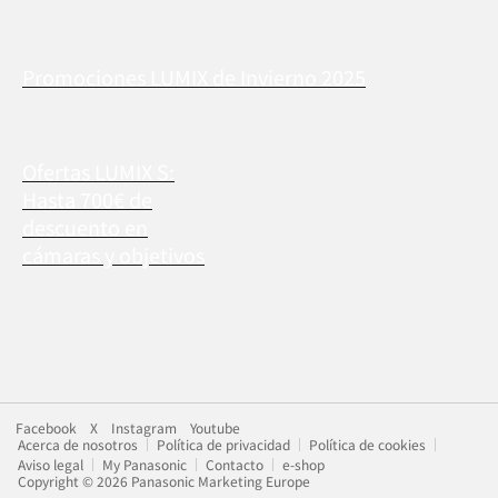
Promociones LUMIX de Invierno 2025
Ofertas LUMIX S:
Hasta 700€ de
descuento en
cámaras y objetivos
Facebook
X
Instagram
Youtube
Acerca de nosotros
Política de privacidad
Política de cookies
Aviso legal
My Panasonic
Contacto
e-shop
Copyright © 2026 Panasonic Marketing Europe