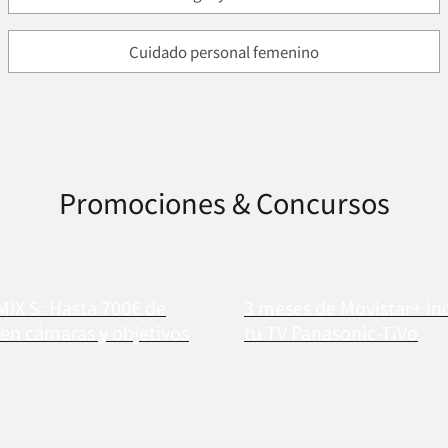
Cuidado personal femenino
Promociones & Concursos
MIX S: Hasta 700€ de
3 meses de Movistar+ in
en cámaras y objetivos
tu TV Panasonic-TiVo