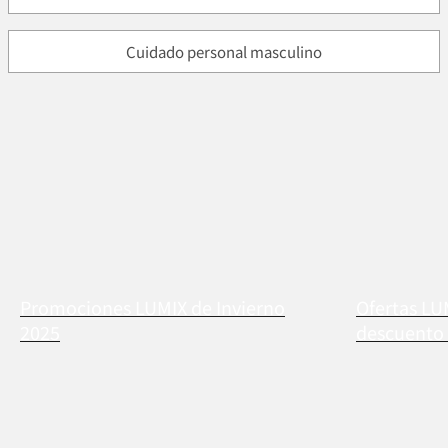
Cuidado personal masculino
Promociones LUMIX de Invierno
Ofertas LU
2025
descuento 