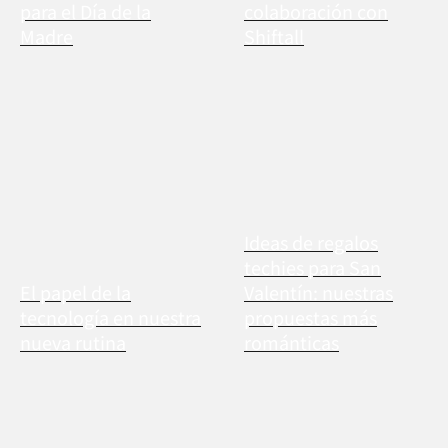
para el Día de la
colaboración con
Madre
Shiftall
Ideas de regalos
techies para San
El papel de la
Valentín: nuestras
tecnología en nuestra
propuestas más
nueva rutina
románticas