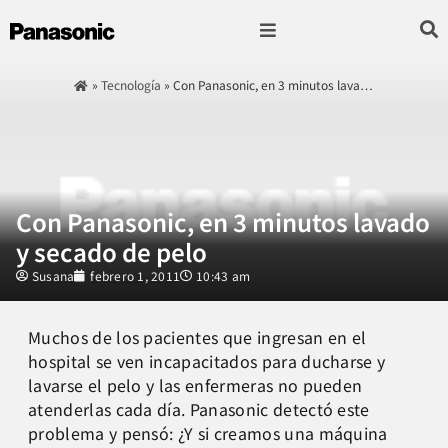
Fotografía & Video
Sonido & Música
Hogar & cocina
»
Tecnología
»
Con Panasonic, en 3 minutos lava…
Con Panasonic, en 3 minutos lavado
y secado de pelo
Susana
febrero 1, 2011
10:43 am
Muchos de los pacientes que ingresan en el
hospital se ven incapacitados para ducharse y
lavarse el pelo y las enfermeras no pueden
atenderlas cada día. Panasonic detectó este
problema y pensó: ¿Y si creamos una máquina