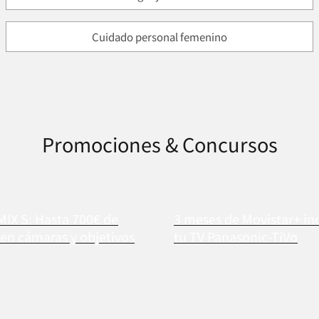
Cuidado personal femenino
Promociones & Concursos
MIX S: Hasta 700€ de
3 meses de Movistar+ in
en cámaras y objetivos
tu TV Panasonic-TiVo