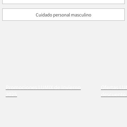
Cuidado personal masculino
Promociones LUMIX de Invierno
Ofertas LU
2025
descuento 