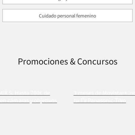
Cuidado personal femenino
Promociones & Concursos
MIX S: Hasta 700€ de
3 meses de Movistar+ in
en cámaras y objetivos
tu TV Panasonic-TiVo