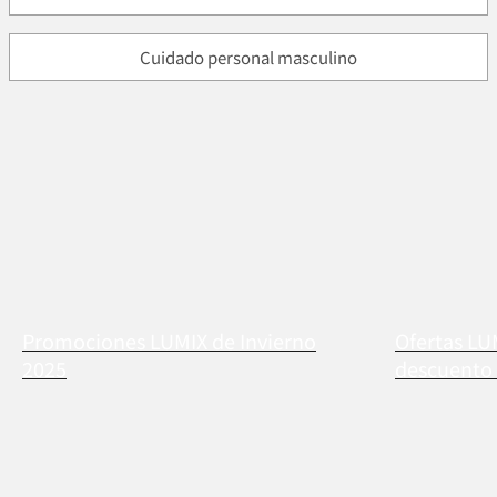
Cuidado personal masculino
Promociones LUMIX de Invierno
Ofertas LU
2025
descuento 