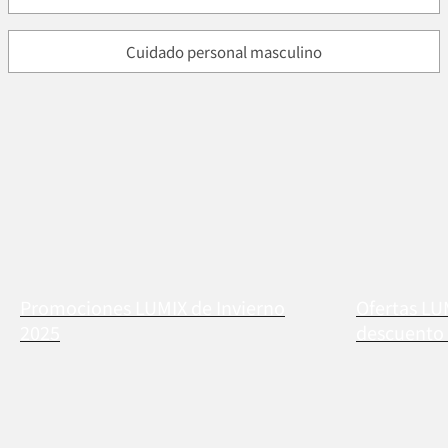
Cuidado personal masculino
Promociones LUMIX de Invierno
Ofertas LU
2025
descuento 