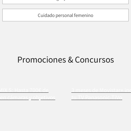
Cuidado personal femenino
Promociones & Concursos
MIX S: Hasta 700€ de
3 meses de Movistar+ in
en cámaras y objetivos
tu TV Panasonic-TiVo