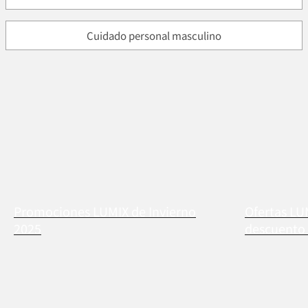
Cuidado personal masculino
Promociones LUMIX de Invierno
Ofertas LU
2025
descuento 