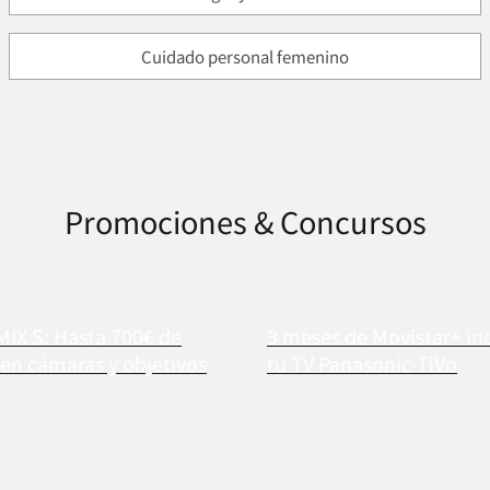
Cuidado personal femenino
Promociones & Concursos
MIX S: Hasta 700€ de
3 meses de Movistar+ in
en cámaras y objetivos
tu TV Panasonic-TiVo