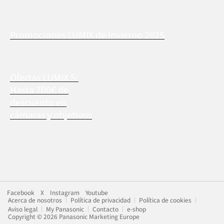
Promociones LUMIX de Invierno 2025
Ofertas LUMIX S:
Hasta 700€ de
descuento en
cámaras y objetivos
Facebook
X
Instagram
Youtube
Acerca de nosotros
Política de privacidad
Política de cookies
Aviso legal
My Panasonic
Contacto
e-shop
Copyright © 2026 Panasonic Marketing Europe