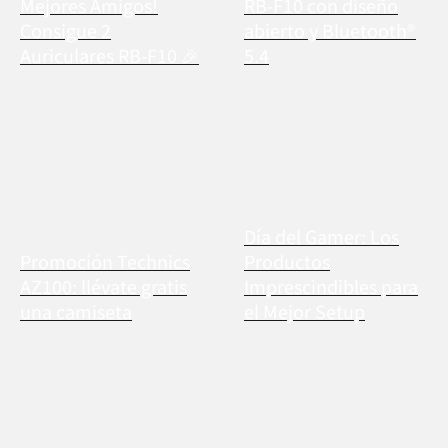
Mejores Amigos!
RB-F10 con diseño
Consigue 2
abierto y Bluetooth®
Auriculares RB-F10 🎉
5.4
Día del Gamer: Los
Promoción Technics
Productos
AZ100: llévate gratis
Imprescindibles para
una camiseta
el Mejor Setup