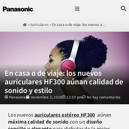
Fotografía & Video
Sonido & Música
Hogar & cocina
»
Auriculares
»
En casa o de viaje: los nuevos a…
En casa o de viaje: los nuevos
auriculares HF300 aúnan calidad de
sonido y estilo
Panasonic
noviembre 3, 2016
12:10 pm
No hay comentarios
Los nuevos
auriculares estéreo HF300
aúnan
máxima calidad de sonido
con un
diseño
sencillo y elegante
para disfrutar de la mejor