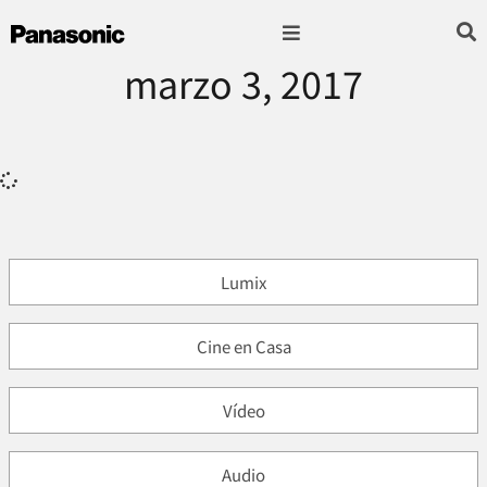
marzo 3, 2017
Fotografía & Video
Sonido & Música
Hogar & cocina
Lumix
Cine en Casa
Vídeo
Audio