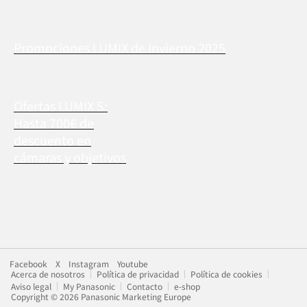
Promociones LUMIX de Invierno 2025
Ofertas LUMIX S:
Hasta 700€ de
descuento en
cámaras y objetivos
Facebook
X
Instagram
Youtube
Acerca de nosotros
Política de privacidad
Política de cookies
Aviso legal
My Panasonic
Contacto
e-shop
Copyright © 2026 Panasonic Marketing Europe