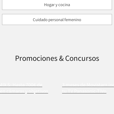
Hogar y cocina
Cuidado personal femenino
Promociones & Concursos
MIX S: Hasta 700€ de
3 meses de Movistar+ in
en cámaras y objetivos
tu TV Panasonic-TiVo